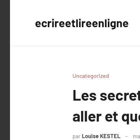
Aller
au
ecrireetlireenligne
contenu
Uncategorized
Les secret
aller et qu
par
Louise KESTEL
ma