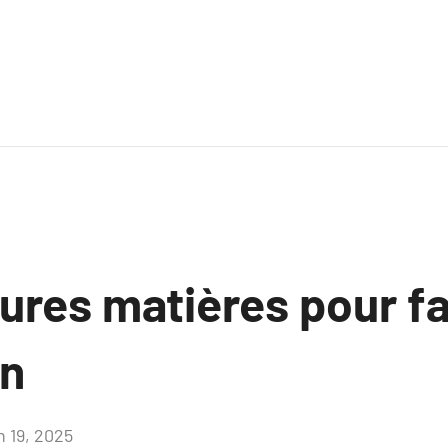
eures matières pour f
on
n 19, 2025
Aucun