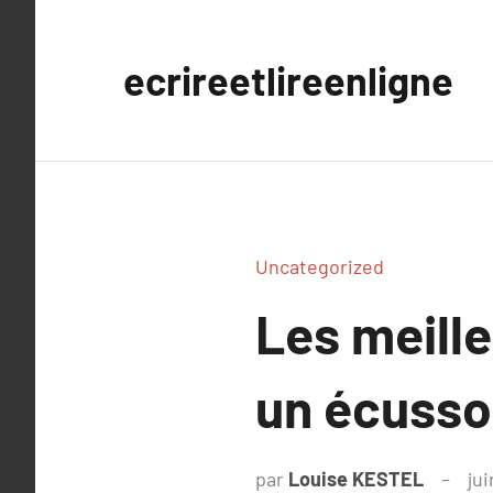
Aller
au
ecrireetlireenligne
contenu
Uncategorized
Les meill
un écuss
par
Louise KESTEL
jui