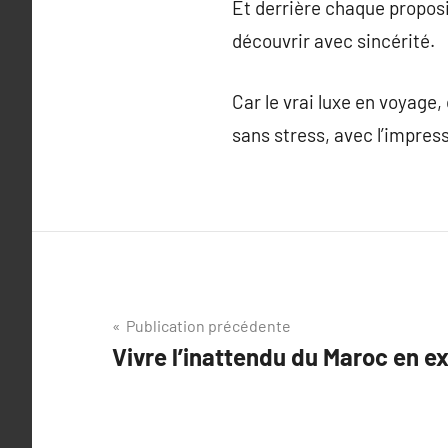
Et derrière chaque proposi
découvrir avec sincérité.
Car le vrai luxe en voyage
sans stress, avec l’impres
Navigation
Publication précédente
Vivre l’inattendu du Maroc en e
de
l’article