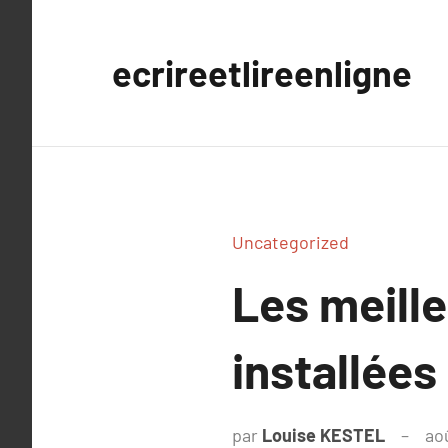
Aller
au
ecrireetlireenligne
contenu
Uncategorized
Les meill
installées
par
Louise KESTEL
ao