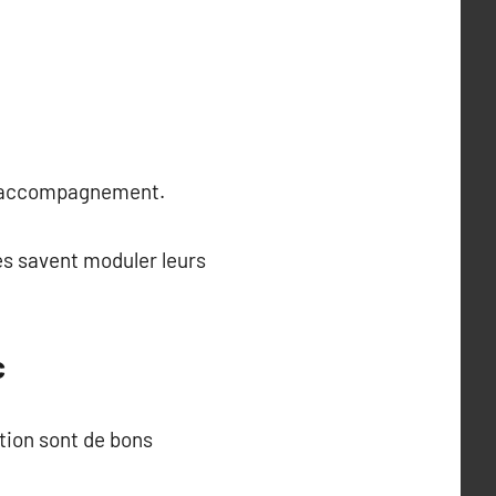
ns accompagnement.
es savent moduler leurs
c
ation sont de bons