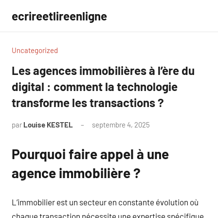
Aller
ecrireetlireenligne
au
contenu
Uncategorized
Les agences immobilières à l’ère du
digital : comment la technologie
transforme les transactions ?
par
Louise KESTEL
septembre 4, 2025
Aucun
commentaire
Pourquoi faire appel à une
agence immobilière ?
L’immobilier est un secteur en constante évolution où
chaque transaction nécessite une expertise spécifique.