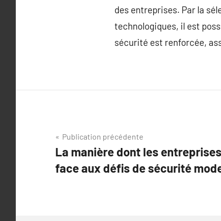
des entreprises. Par la sél
technologiques, il est pos
sécurité est renforcée, assu
Navigation
Publication précédente
La manière dont les entreprises
de
face aux défis de sécurité mod
l’article