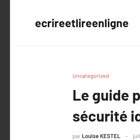
Aller
au
ecrireetlireenligne
contenu
Uncategorized
Le guide p
sécurité i
par
Louise KESTEL
jui