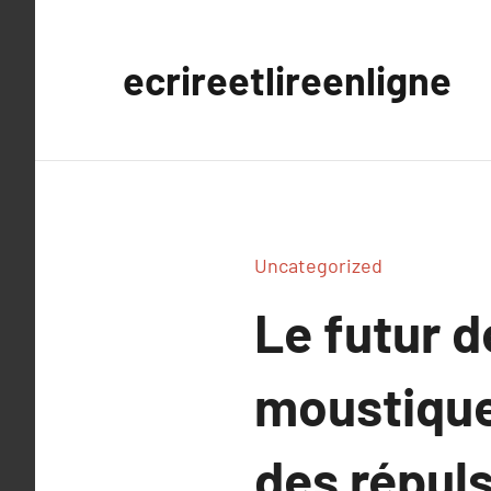
Aller
au
ecrireetlireenligne
contenu
Uncategorized
Le futur d
moustiques
des répuls