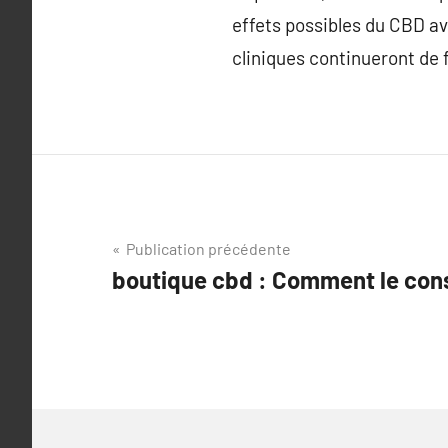
effets possibles du CBD av
cliniques continueront de 
Navigation
Publication précédente
boutique cbd : Comment le co
de
l’article