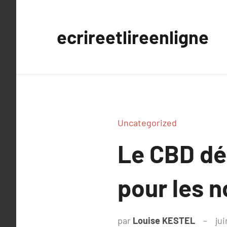
Aller
au
ecrireetlireenligne
contenu
Uncategorized
Le CBD dém
pour les n
par
Louise KESTEL
jui