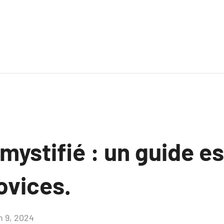
ystifié : un guide es
ovices.
n 9, 2024
Aucun