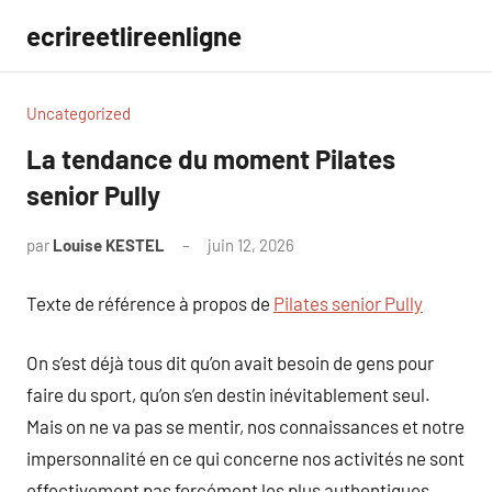
Aller
ecrireetlireenligne
au
contenu
Uncategorized
La tendance du moment Pilates
senior Pully
par
Louise KESTEL
juin 12, 2026
Aucun
commentaire
Texte de référence à propos de
Pilates senior Pully
On s’est déjà tous dit qu’on avait besoin de gens pour
faire du sport, qu’on s’en destin inévitablement seul.
Mais on ne va pas se mentir, nos connaissances et notre
impersonnalité en ce qui concerne nos activités ne sont
effectivement pas forcément les plus authentiques.