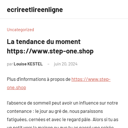
Aller
ecrireetlireenligne
au
contenu
Uncategorized
La tendance du moment
https://www.step-one.shop
par
Louise KESTEL
juin 20, 2024
Aucun
commentaire
Plus d’informations à propos de
https://www.step-
one.shop
l’absence de sommeil peut avoir un influence sur notre
contenance : le jour au gré de, nous paraissons
fatiguées, cernées et avec le regard pâle. Alors si tu as
un petit vers la maison ou que tu as passé une soirée