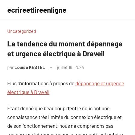
Aller
ecrireetlireenligne
au
contenu
Uncategorized
La tendance du moment dépannage
et urgence électrique à Draveil
par
Louise KESTEL
juillet 16, 2024
Aucun
commentaire
Plus d’informations à propos de
dépannage et urgence
électrique à Draveil
Étant donné que beaucoup d’entre nous ont une
connaissance très limitée du connexion électrique et
de son fonctionnement, nous ne comprenons pas
toujours parfaitement quand et pourquoi il est notoire