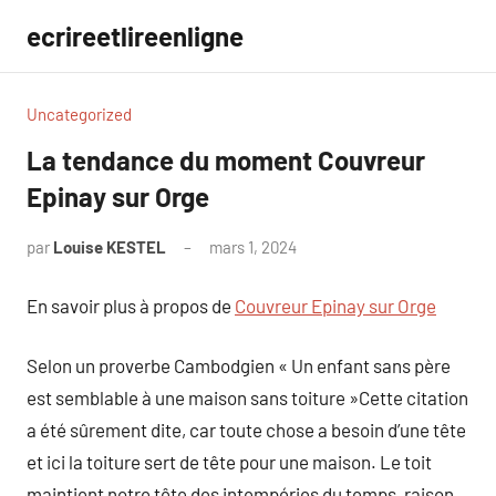
Aller
ecrireetlireenligne
au
contenu
Uncategorized
La tendance du moment Couvreur
Epinay sur Orge
par
Louise KESTEL
mars 1, 2024
Aucun
commentaire
En savoir plus à propos de
Couvreur Epinay sur Orge
Selon un proverbe Cambodgien « Un enfant sans père
est semblable à une maison sans toiture »Cette citation
a été sûrement dite, car toute chose a besoin d’une tête
et ici la toiture sert de tête pour une maison. Le toit
maintient notre tête des intempéries du temps, raison