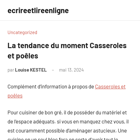
Aller
ecrireetlireenligne
au
contenu
Uncategorized
La tendance du moment Casseroles
et poêles
par
Louise KESTEL
mai 13, 2024
Aucun
commentaire
Complément d’information à propos de
Casseroles et
poêles
Pour cuisiner de bon gré, il de posséder du matériel et
de l’espace adéquats. si vous en manquez chez vous, il
est couramment possible d’aménager astucieux. Une
cuisine en un seul bloc fera en sorte d’avoir tout le