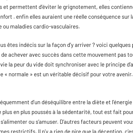
s et permettent d’éviter le grignotement, elles contienn
nfort . enfin elles auraient une réelle conséquence sur 
 ou maladies cardio-vasculaires.
s êtes indécis sur la façon d’y arriver ? voici quelques
 de achever avec succès dans cette mouvement pas touj
e la peur du vide doit synchroniser avec le principe d’
te « normale » est un véritable décisif pour votre avenir
réquemment d’un déséquilibre entre la diète et l’énergi
lus en plus poussés à la sédentarité, tout est fait pour n
 s’alimenter ou s’amuser. D’autres facteurs peuvent vous
es restrictifs. Il n’y a rien de pire que la déception, c’es