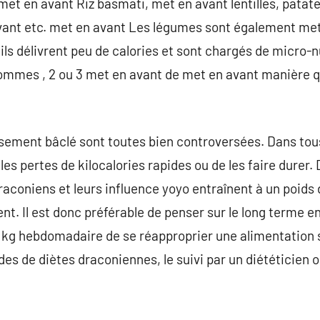
met en avant Riz basmati, met en avant lentilles, patate
avant etc. met en avant Les légumes sont également met
ls délivrent peu de calories et sont chargés de micro-
mmes , 2 ou 3 met en avant de met en avant manière q
ement bâclé sont toutes bien controversées. Dans tous l
s pertes de kilocalories rapides ou de les faire durer
aconiens et leurs influence yoyo entraînent à un poids d
t. Il est donc préférable de penser sur le long terme e
g hebdomadaire de se réapproprier une alimentation sa
s de diètes draconiennes, le suivi par un diététicien o