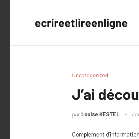
Aller
au
ecrireetlireenligne
contenu
Uncategorized
J’ai déco
par
Louise KESTEL
ao
Complément d’information