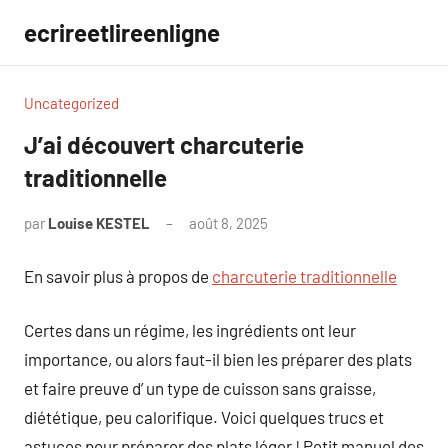
Aller
ecrireetlireenligne
au
contenu
Uncategorized
J’ai découvert charcuterie
traditionnelle
par
Louise KESTEL
août 8, 2025
Aucun
commentaire
En savoir plus à propos de
charcuterie traditionnelle
Certes dans un régime, les ingrédients ont leur
importance, ou alors faut-il bien les préparer des plats
et faire preuve d’ un type de cuisson sans graisse,
diététique, peu calorifique. Voici quelques trucs et
astuces pour préparer des plats léger ! Petit manuel des