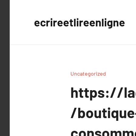
Aller
au
ecrireetlireenligne
contenu
Uncategorized
https://l
/boutique
consomm