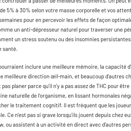
c contribuer à passer de meilleures moments. On peut
 de 5% à 30% selon votre masse corporelle et vos attente
semaines pour en percevoir les effets de façon optimale
mme un anti-dépresseur naturel pour traverser une pér
ent un stress soutenu ou des insomnies persistantes do
e santé.
pourraient inclure une meilleure mémoire, la capacité d’
une meilleure direction œil-main, et beaucoup d’autres 
t pas planer parce qu’il n’y a pas assez de THC pour êt
gine naturelle de l’organisme, en lissant hormonales nég
her le traitement cognitif. Il est fréquent que les joueu
e. Ce n’est pas si grave lorsqu’ils jouent depuis chez eux
, ou assistent à un activité en direct avec d’autres per