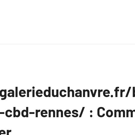
agalerieduchanvre.fr
-cbd-rennes/ : Comm
er