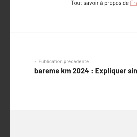
Tout savoir à propos de
Fr
Navigation
Publication précédente
bareme km 2024 : Expliquer s
de
l’article