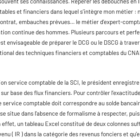
r souvent ses connaissances. Repérer les débouchés en 
ptables et financiers dans lequel s’intègre mon métier :
 contrat, embauches prévues… le métier d’expert-compta
rmation continue des hommes. Plusieurs parcours et per
est envisageable de préparer le DCG ou le DSCG à travers
ational des techniques financiers et comptables du CNA
ion service comptable de la SCI, le président enregistr
 sur base des flux financiers. Pour contrôler l’exactitude
née service comptable doit correspondre au solde bancair
e situe dans l’absence de formalisme à respecter, puis
n effet, un tableau Excel constitué de deux colonnes suff
venu ( IR ) dans la catégorie des revenus fonciers et qu’