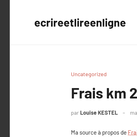
Aller
au
ecrireetlireenligne
contenu
Uncategorized
Frais km 2
par
Louise KESTEL
ma
Ma source à propos de
Fra