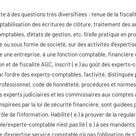
e à des questions très diversifiées : tenue de la fiscal
ptabilisation des écritures de clôture, traitement des 
ptables, d’états de gestion, etc. Il/elle pratique en pro
 ou sous forme de société, sur des activités d’expertise
dre une entreprise, à une fonction comptable, financière o
n et de fiscalité AGC, inscrit ( e ) au goût des experts-
 l’ordre des experts-comptables, l’activité, distinguée 
rofessionnel, code de honnêteté, procédures et normes 
es experts judiciaires et les commissaires aux comptes a
inspirées par la loi de sécurité financière, sont guidées
ôle de l’information. Habilité ( e ) à prouver de la régular
e/experte-comptable n’est pas lié ( e ) à ses mandants p
 d’expertise service comptable n’a pas l’obligation de s’i