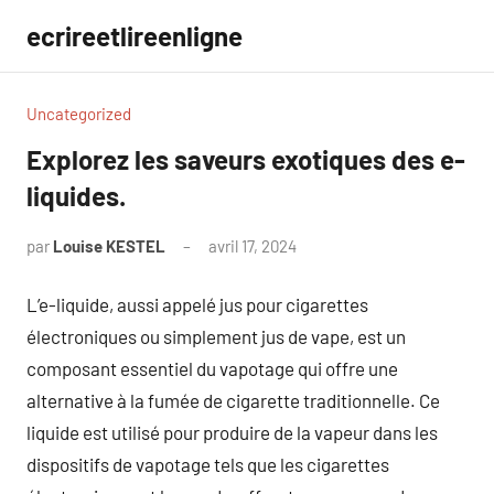
Aller
ecrireetlireenligne
au
contenu
Uncategorized
Explorez les saveurs exotiques des e-
liquides.
par
Louise KESTEL
avril 17, 2024
Aucun
commentaire
L’e-liquide, aussi appelé jus pour cigarettes
électroniques ou simplement jus de vape, est un
composant essentiel du vapotage qui offre une
alternative à la fumée de cigarette traditionnelle. Ce
liquide est utilisé pour produire de la vapeur dans les
dispositifs de vapotage tels que les cigarettes