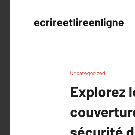
Aller
au
ecrireetlireenligne
contenu
Uncategorized
Explorez 
couvertur
sécurité d