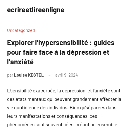
Aller
ecrireetlireenligne
au
contenu
Uncategorized
Explorer l’hypersensibilité : guides
pour faire face à la dépression et
l’anxiété
par
Louise KESTEL
avril 9, 2024
Aucun
commentaire
L’sensibilité exacerbée, la dépression, et l’anxiété sont
des états mentaux qui peuvent grandement affecter la
vie quotidienne des individus. Bien qu’séparées dans
leurs manifestations et conséquences, ces
phénomènes sont souvent liées, créant un ensemble