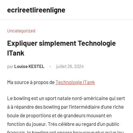
Aller
ecrireetlireenligne
au
contenu
Uncategorized
Expliquer simplement Technologie
ITank
par
Louise KESTEL
juillet 26, 2024
Aucun
commentaire
Ma source à propos de
Technologie ITank
Le bowling est un sport natale nord-américaine qui sert
à à répandre des bowling par l’intermédiaire d’une riche
boule de proportions et de grandeurs mouvant en
fonction du joueur. Très célèbre au regard d’un public
français, le bowling est encore beaucoup plus qu’un jeu