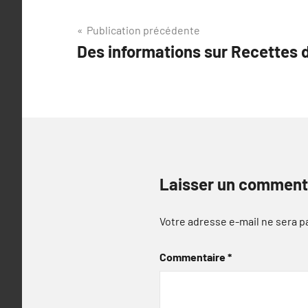
Navigation
Publication précédente
Des informations sur Recettes 
de
l’article
Laisser un comment
Votre adresse e-mail ne sera p
Commentaire
*