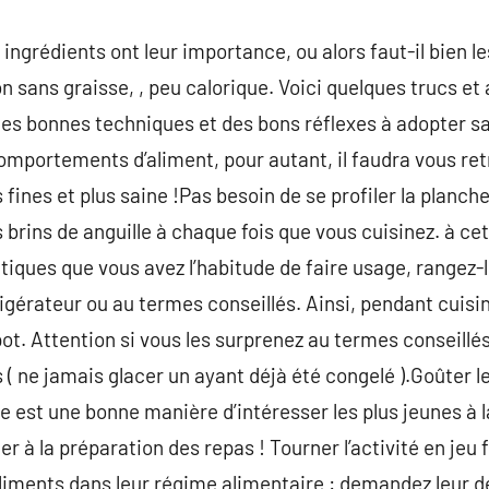
ingrédients ont leur importance, ou alors faut-il bien le
on sans graisse, , peu calorique. Voici quelques trucs e
 des bonnes techniques et des bons réflexes à adopter 
omportements d’aliment, pour autant, il faudra vous re
 fines et plus saine !Pas besoin de se profiler la planc
brins de anguille à chaque fois que vous cuisinez. à ce
iques que vous avez l’habitude de faire usage, rangez-
igérateur ou au termes conseillés. Ainsi, pendant cuisin
ot. Attention si vous les surprenez au termes conseillés 
 ( ne jamais glacer un ayant déjà été congelé ).Goûter l
e est une bonne manière d’intéresser les plus jeunes à la
 à la préparation des repas ! Tourner l’activité en jeu 
liments dans leur régime alimentaire : demandez leur de