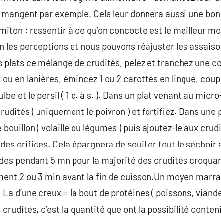
 mangent par exemple. Cela leur donnera aussi une bonn
iton : ressentir à ce qu’on concocte est le meilleur mo
en les perceptions et nous pouvons réajuster les assais
s plats ce mélange de crudités, pelez et tranchez une co
s ou en lanières, émincez 1 ou 2 carottes en lingue, coup
e et le persil ( 1 c. à s. ). Dans un plat venant au micro
 crudités ( uniquement le poivron ) et fortifiez. Dans une
bouillon ( volaille ou légumes ) puis ajoutez-le aux crudi
des orifices. Cela épargnera de souiller tout le séchoir 
des pendant 5 mn pour la majorité des crudités croquan
piment 2 ou 3 min avant la fin de cuisson.Un moyen mar
 La d’une creux = la bout de protéines ( poissons, viand
s crudités, c’est la quantité que ont la possibilité conte