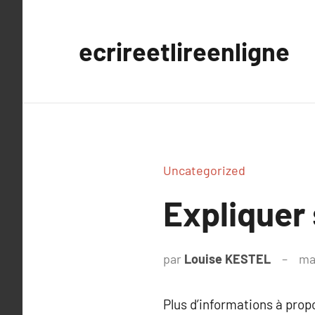
Aller
au
ecrireetlireenligne
contenu
Uncategorized
Expliquer
par
Louise KESTEL
ma
Plus d’informations à pro