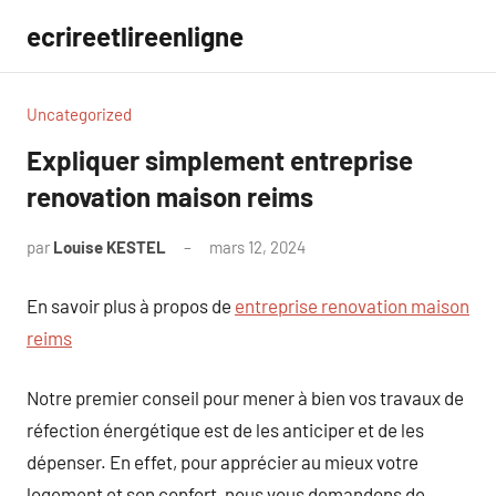
Aller
ecrireetlireenligne
au
contenu
Uncategorized
Expliquer simplement entreprise
renovation maison reims
par
Louise KESTEL
mars 12, 2024
Aucun
commentaire
En savoir plus à propos de
entreprise renovation maison
reims
Notre premier conseil pour mener à bien vos travaux de
réfection énergétique est de les anticiper et de les
dépenser. En effet, pour apprécier au mieux votre
logement et son confort, nous vous demandons de