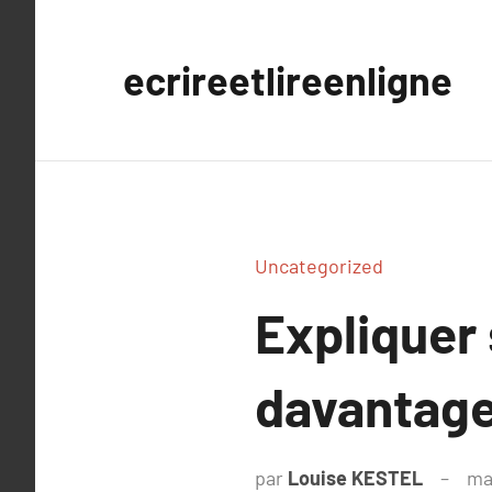
Aller
au
ecrireetlireenligne
contenu
Uncategorized
Expliquer
davantag
par
Louise KESTEL
ma