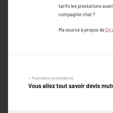
tarifs les prestations ava
compagnie chat ?
Ma source à propos de
En 
Navigation
Publication précédente
Vous allez tout savoir devis mut
de
l’article