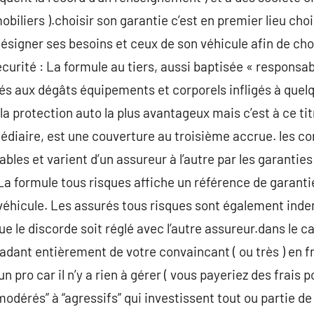
biliers ).choisir son garantie c’est en premier lieu chois
ésigner ses besoins et ceux de son véhicule afin de choisi
urité : La formule au tiers, aussi baptisée « responsab
iés aux dégâts équipements et corporels infligés à quelq
la protection auto la plus avantageux mais c’est à ce ti
médiaire, est une couverture au troisième accrue. les c
bles et varient d’un assureur à l’autre par les garantie
. La formule tous risques affiche un référence de garanti
 véhicule. Les assurés tous risques sont également ind
ue le discorde soit réglé avec l’autre assureur.dans le 
dant entièrement de votre convaincant ( ou très ) en fric
n pro car il n’y a rien à gérer ( vous payeriez des frais p
“modérés” à “agressifs” qui investissent tout ou partie de