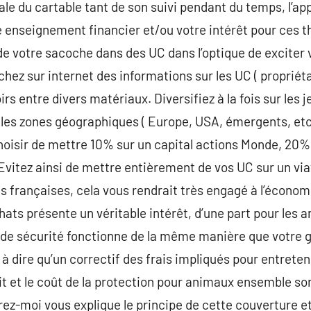
tiale du cartable tant de son suivi pendant du temps, l’ap
e enseignement financier et/ou votre intérêt pour ces t
 de votre sacoche dans des UC dans l’optique de exciter 
hez sur internet des informations sur les UC ( propriéta
irs entre divers matériaux. Diversifiez à la fois sur les j
t les zones géographiques ( Europe, USA, émergents, etc )
hoisir de mettre 10% sur un capital actions Monde, 20%
. Evitez ainsi de mettre entièrement de vos UC sur un vi
 françaises, cela vous rendrait très engagé à l’économ
hats présente un véritable intérêt, d’une part pour les 
pe de sécurité fonctionne de la même manière que votre g
t à dire qu’un correctif des frais impliqués pour entret
it et le coût de la protection pour animaux ensemble son
rez-moi vous explique le principe de cette couverture et