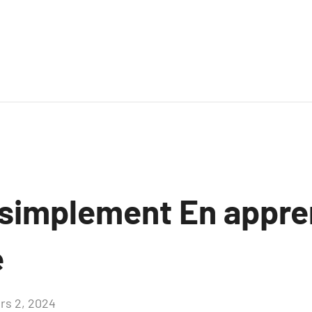
 simplement En appre
e
rs 2, 2024
Aucun