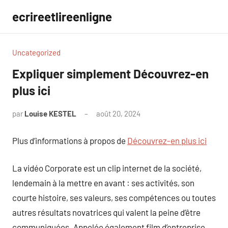
Aller
ecrireetlireenligne
au
contenu
Uncategorized
Expliquer simplement Découvrez-en
plus ici
par
Louise KESTEL
août 20, 2024
Aucun
commentaire
Plus d’informations à propos de
Découvrez-en plus ici
La vidéo Corporate est un clip internet de la société,
lendemain à la mettre en avant : ses activités, son
courte histoire, ses valeurs, ses compétences ou toutes
autres résultats novatrices qui valent la peine d’être
communiquées. Appelée également film d’entreprise,