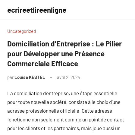
Aller
ecrireetlireenligne
au
contenu
Uncategorized
Domiciliation d’Entreprise : Le Pilier
pour Développer une Présence
Commerciale Efficace
par
Louise KESTEL
avril 2, 2024
Aucun
commentaire
La domiciliation d’entreprise, une étape essentielle
pour toute nouvelle société, consiste à le choix d’une
adresse professionnelle officielle. Cette adresse
fonctionne non seulement comme un point de contact
pour les clients et les partenaires, mais joue aussi un