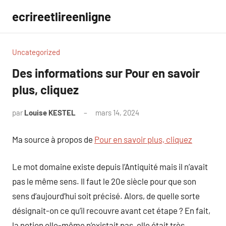
Aller
ecrireetlireenligne
au
contenu
Uncategorized
Des informations sur Pour en savoir
plus, cliquez
par
Louise KESTEL
mars 14, 2024
Aucun
commentaire
Ma source à propos de
Pour en savoir plus, cliquez
Le mot domaine existe depuis l’Antiquité mais il n’avait
pas le même sens. Il faut le 20e siècle pour que son
sens d’aujourd’hui soit précisé. Alors, de quelle sorte
désignait-on ce qu’il recouvre avant cet étape ? En fait,
la notion elle-même n’existait pas, elle était très