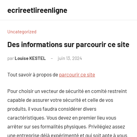
Aller
ecrireetlireenligne
au
contenu
Uncategorized
Des informations sur parcourir ce site
par
Louise KESTEL
juin 13, 2024
Aucun
commentaire
Tout savoir à propos de
parcourir ce site
Pour choisir un vecteur de sécurité en comité restreint
capable de assurer votre sécurité et celle de vos
produits, il vous faudra considérer divers
caractéristiques. Vous devez en premier lieu vous
arrêter sur ses formalités physiques. Privilégiez assez
une entreprise déjà expérimenté et qui soit apte à vous