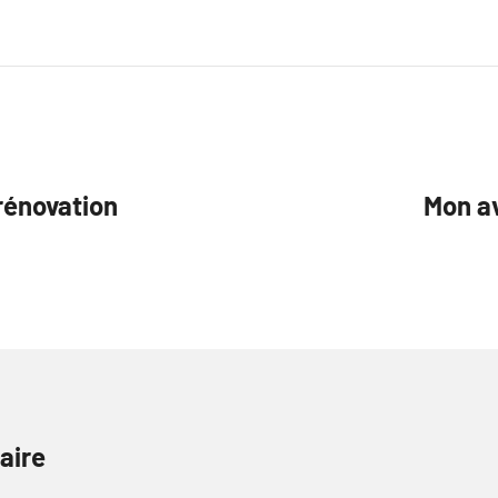
 rénovation
Mon av
aire