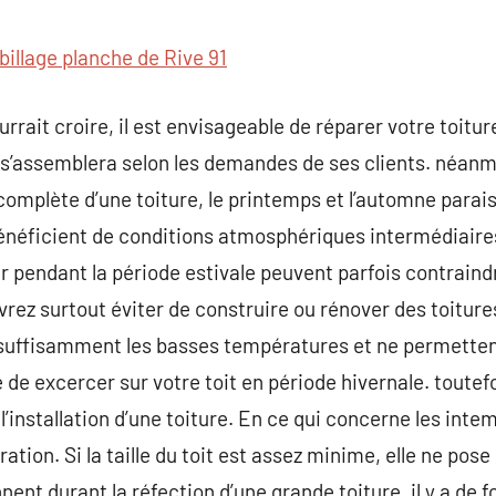
commentaire
billage planche de Rive 91
ourrait croire, il est envisageable de réparer votre toit
 s’assemblera selon les demandes de ses clients. néanm
 complète d’une toiture, le printemps et l’automne parai
énéficient de conditions atmosphériques intermédiaires
r pendant la période estivale peuvent parfois contraindr
evrez surtout éviter de construire ou rénover des toitu
s suffisamment les basses températures et ne permette
e de excercer sur votre toit en période hivernale. toutefoi
installation d’une toiture. En ce qui concerne les intem
ation. Si la taille du toit est assez minime, elle ne pose
ent durant la réfection d’une grande toiture, il y a de 