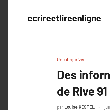
Aller
au
ecrireetlireenligne
contenu
Uncategorized
Des infor
de Rive 91
par
Louise KESTEL
jui