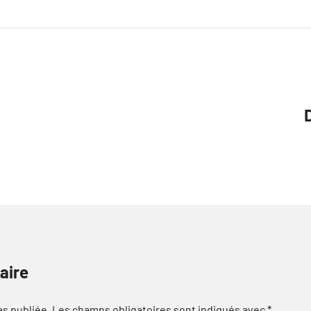
aire
as publiée.
Les champs obligatoires sont indiqués avec
*