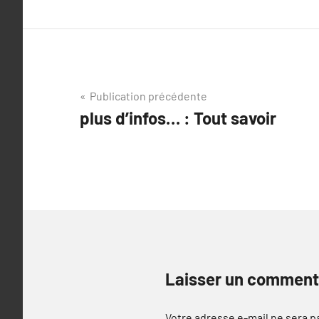
Navigation
Publication précédente
plus d’infos… : Tout savoir
de
l’article
Laisser un comment
Votre adresse e-mail ne sera p