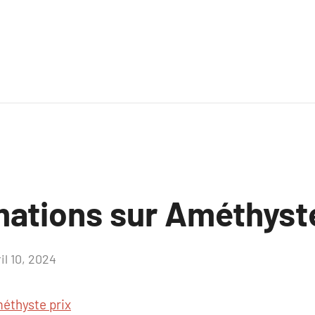
mations sur Améthyste
il 10, 2024
Aucun
commentaire
éthyste prix