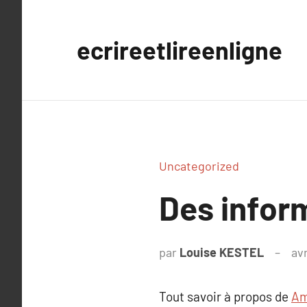
Aller
au
ecrireetlireenligne
contenu
Uncategorized
Des infor
par
Louise KESTEL
avr
Tout savoir à propos de
Am