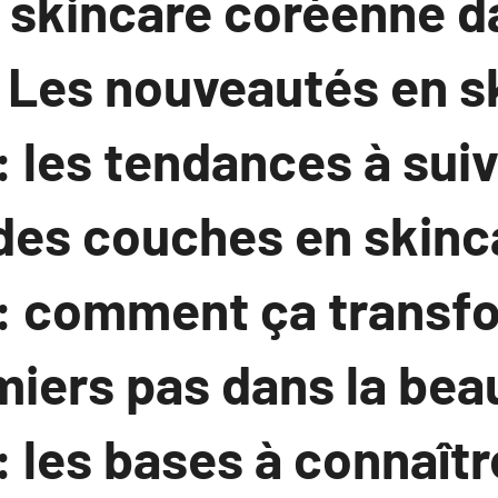
e skincare coréenne d
. Les nouveautés en s
 les tendances à suiv
 des couches en skinc
: comment ça transf
miers pas dans la bea
 les bases à connaîtr