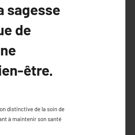
la sagesse
ue de
nne
en-être.
n distinctive de la soin de
sant à maintenir son santé