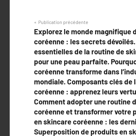
Navigation
Publication précédente
Explorez le monde magnifique d
de
coréenne : les secrets dévoilés
l’article
essentielles de la routine de s
pour une peau parfaite. Pourquo
coréenne transforme dans l’indu
mondiale. Composants clés de l
coréenne : apprenez leurs vert
Comment adopter une routine d
coréenne et transformer votre 
en skincare coréenne : les dern
Superposition de produits en s