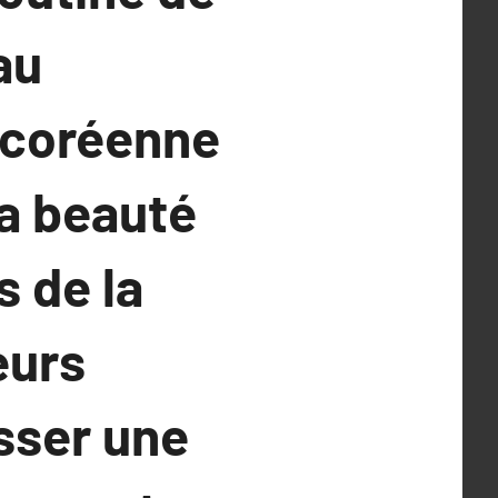
au
e coréenne
la beauté
s de la
eurs
sser une