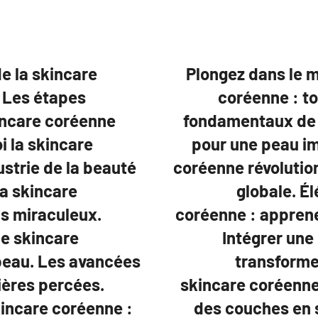
e la skincare
Plongez dans le 
. Les étapes
coréenne : to
kincare coréenne
fondamentaux de 
i la skincare
pour une peau im
strie de la beauté
coréenne révolution
a skincare
globale. É
us miraculeux.
coréenne : apprene
e skincare
Intégrer une
peau. Les avancées
transforme
ières percées.
skincare coréenne 
kincare coréenne :
des couches en 