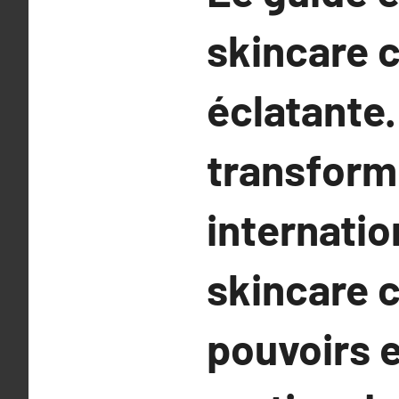
skincare 
éclatante.
transforme
internatio
skincare 
pouvoirs 