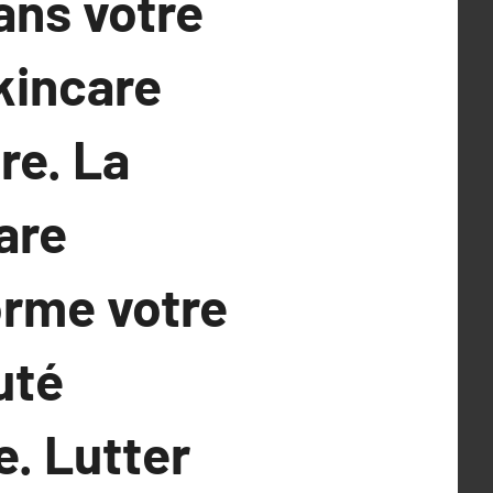
ans votre
kincare
re. La
are
orme votre
uté
e. Lutter