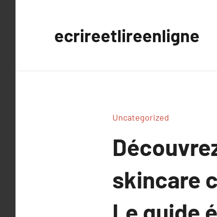
Aller
au
ecrireetlireenligne
contenu
Uncategorized
Découvrez
skincare c
Le guide é