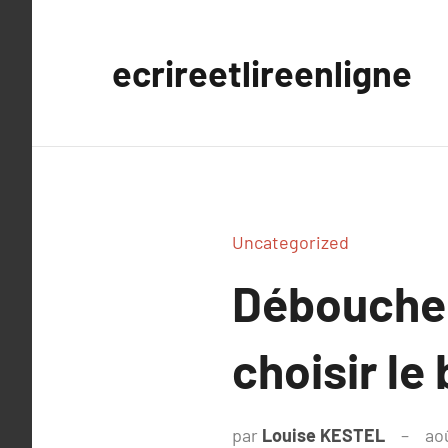
Aller
au
ecrireetlireenligne
contenu
Uncategorized
Déboucheu
choisir le 
par
Louise KESTEL
ao