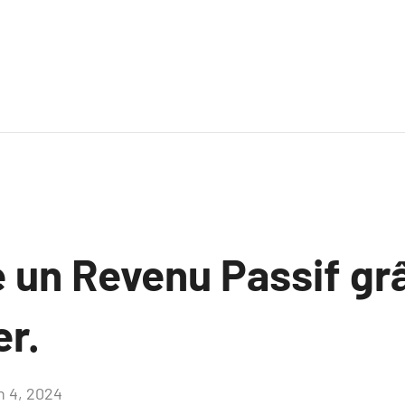
e un Revenu Passif gr
er.
n 4, 2024
Aucun