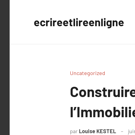
Aller
au
ecrireetlireenligne
contenu
Uncategorized
Construir
l’Immobili
par
Louise KESTEL
jui