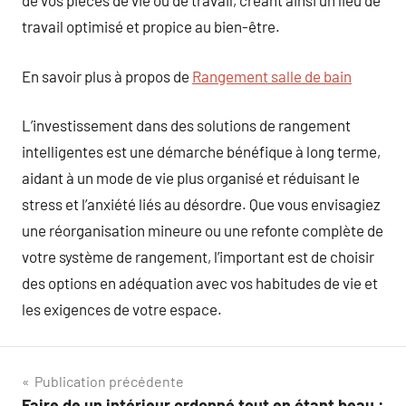
de vos pièces de vie ou de travail, créant ainsi un lieu de
travail optimisé et propice au bien-être.
En savoir plus à propos de
Rangement salle de bain
L’investissement dans des solutions de rangement
intelligentes est une démarche bénéfique à long terme,
aidant à un mode de vie plus organisé et réduisant le
stress et l’anxiété liés au désordre. Que vous envisagiez
une réorganisation mineure ou une refonte complète de
votre système de rangement, l’important est de choisir
des options en adéquation avec vos habitudes de vie et
les exigences de votre espace.
Navigation
Publication précédente
Faire de un intérieur ordonné tout en étant beau :