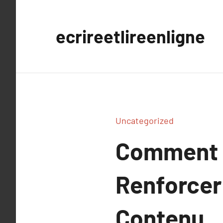
Aller
au
ecrireetlireenligne
contenu
Uncategorized
Comment l
Renforcer
Contenu