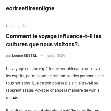
Aller
ecrireetlireenligne
au
contenu
Uncategorized
Comment le voyage influence-t-il les
cultures que nous visitons?.
par
Louise KESTEL
juin 6, 2024
Aucun
commentaire
Le voyage est une expérience enrichissante qui ouvre
les esprits, permettant de rencontrer des personnes de
tous horizons. Que ce soit pour le plaisir, le travail ou
l’apprentissage, voyager change la manière de voir le
monde.
Parfait pour ceux qui cherchent à défier leurs limites,