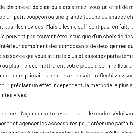
 chrome et de clair ou alors aimez- vous un effet de
vec un petit soupçon ou une grande touche de shabby ch
t pour les novices. Mais elles ne suffisent pas, en fait,
ssis peuvent pas souvent être issus que d’un choix de de
’intérieur combinent des composants de deux genres ou 
isissez ce qui vous attire le plus et associez parfaitem
s ou plus froides mettraient votre pièce à son meilleur
 couleurs primaires neutres et ensuite réfléchissez sur
our préciser un effet indépendant. la méthode la plus si
intes vives.
permet d’agencer votre espace pour le rendre séduisant
sposer et agencer les accessoires pour créer une parfait
au confort à travers le confort et la beauté qu’elle laiss