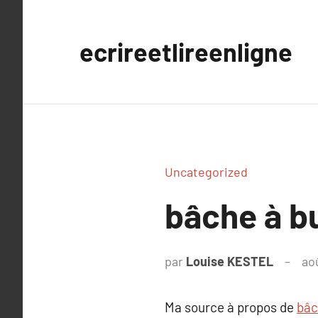
Aller
au
ecrireetlireenligne
contenu
Uncategorized
bâche à b
par
Louise KESTEL
ao
Ma source à propos de
bâc