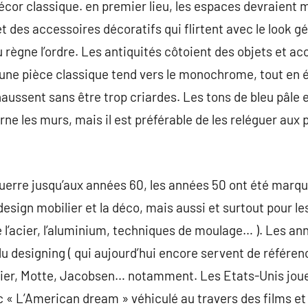
or classique. en premier lieu, les espaces devraient m
et des accessoires décoratifs qui flirtent avec le look g
gne l’ordre. Les antiquités côtoient des objets et acce
d’une pièce classique tend vers le monochrome, tout en 
aussent sans être trop criardes. Les tons de bleu pâle e
rne les murs, mais il est préférable de les reléguer aux
uerre jusqu’aux années 60, les années 50 ont été marqu
design mobilier et la déco, mais aussi et surtout pour l
 de l’acier, l’aluminium, techniques de moulage… ). Les a
u designing ( qui aujourd’hui encore servent de référe
ier, Motte, Jacobsen… notamment. Les Etats-Unis joue
c « L’American dream » véhiculé au travers des films et 