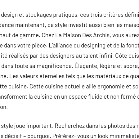
esign et stockages pratiques, ces trois critères défini
endance maintenant, ce style investit aussi bien les maiso
haut de gamme. Chez La Maison Des Archis, vous aurez l
 dans votre pièce. L’alliance du designing et de la fonct
té réalisés par des designers au talent infini. Côté cui
n dans toute sa magnificence. Élégante, légère et sobre,
. Les valeurs éternelles tels que les matériaux de qual
tte cuisine. Cette cuisine actuelle allie ergonomie et s
ansforment la cuisine en un espace fluide et non fermé o
ion.
style joue important. Recherchez dans les photos des 
us décisif – pourquoi. Préférez- vous un look minimalist