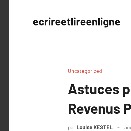
Aller
au
ecrireetlireenligne
contenu
Uncategorized
Astuces p
Revenus P
par
Louise KESTEL
ao