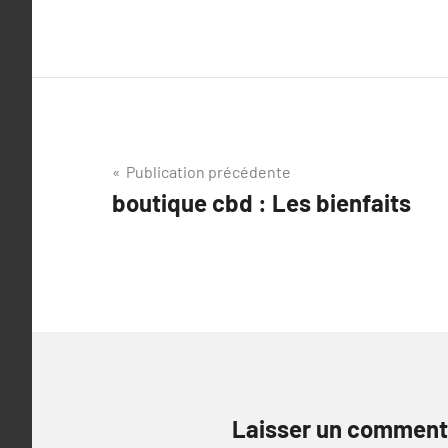
Navigation
Publication précédente
boutique cbd : Les bienfaits
de
l’article
Laisser un comment