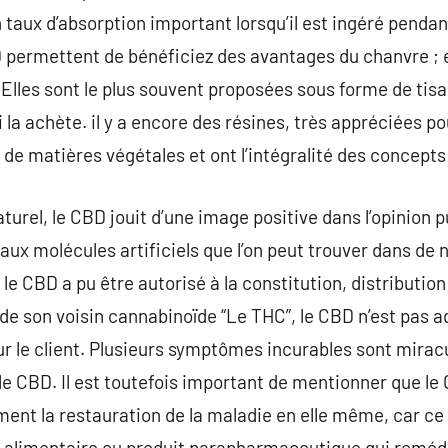
’un taux d’absorption important lorsqu’il est ingéré penda
CBD permettent de bénéficiez des avantages du chanvre ;
 Elles sont le plus souvent proposées sous forme de tisa
i la achète. il y a encore des résines, très appréciées p
e matières végétales et ont l’intégralité des concepts a
aturel, le CBD jouit d’une image positive dans l’opinion 
 aux molécules artificiels que l’on peut trouver dans 
 le CBD a pu être autorisé à la constitution, distribut
 de son voisin cannabinoïde “Le THC”, le CBD n’est pas a
r le client. Plusieurs symptômes incurables sont mira
huile CBD. Il est toutefois important de mentionner que l
nt la restauration de la maladie en elle même, car ce 
 alimentaire ou produit parapharmaceutique qui reméd