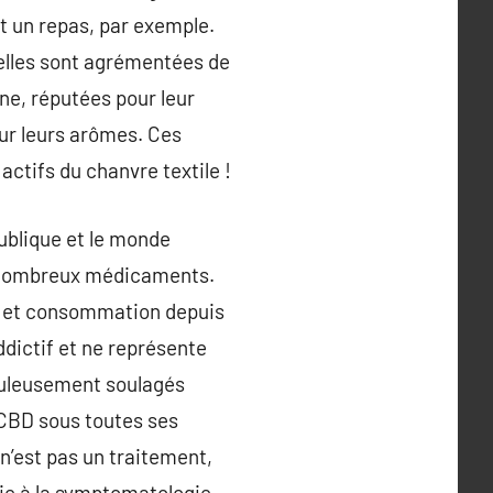
nt un repas, par exemple.
 elles sont agrémentées de
ne, réputées pour leur
our leurs arômes. Ces
ctifs du chanvre textile !
publique et le monde
de nombreux médicaments.
ion et consommation depuis
ddictif et ne représente
culeusement soulagés
e CBD sous toutes ses
n’est pas un traitement,
ie à la symptomatologie