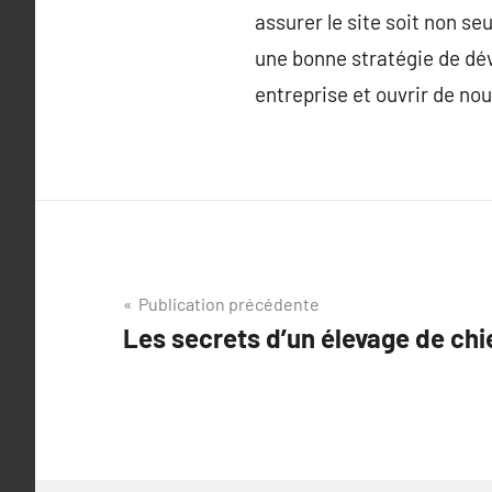
assurer le site soit non s
une bonne stratégie de d
entreprise et ouvrir de no
Navigation
Publication précédente
Les secrets d’un élevage de chi
de
l’article